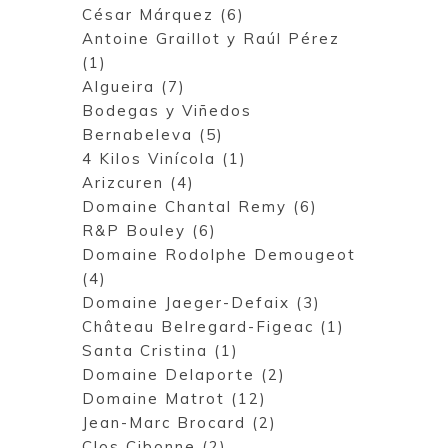
César Márquez (6)
Antoine Graillot y Raúl Pérez
(1)
Algueira (7)
Bodegas y Viñedos
Bernabeleva (5)
4 Kilos Vinícola (1)
Arizcuren (4)
Domaine Chantal Remy (6)
R&P Bouley (6)
Domaine Rodolphe Demougeot
(4)
Domaine Jaeger-Defaix (3)
Château Belregard-Figeac (1)
Santa Cristina (1)
Domaine Delaporte (2)
Domaine Matrot (12)
Jean-Marc Brocard (2)
Clos Cibonne (2)