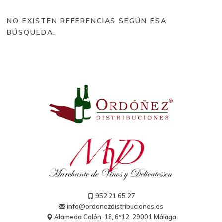
Tipos de vino
NO EXISTEN REFERENCIAS SEGÚN ESA
Tinto (328)
BÚSQUEDA.
Blanco (177)
Rosado (31)
Espumosos nacionales (11)
Champagne (25)
Brut Reserva (2)
Extra Brut (1)
Blanc de Blancs (1)
Blanc de Noirs (1)
Vintage (5)
Grand Cru (2)
Rosé (2)
Generosos (5)
Sidra (5)
Dulce (5)
952 21 65 27
info@ordonezdistribuciones.es
Alameda Colón, 18, 6º12, 29001 Málaga
Bodegas