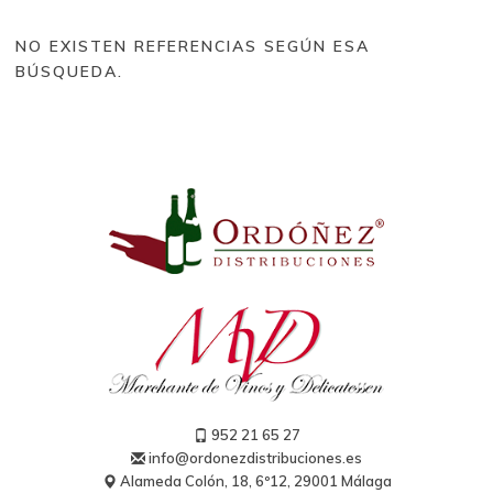
Tipos de vino
NO EXISTEN REFERENCIAS SEGÚN ESA
Tinto (328)
BÚSQUEDA.
Blanco (177)
Rosado (31)
Espumosos nacionales (11)
Champagne (25)
Brut Reserva (2)
Extra Brut (1)
Blanc de Blancs (1)
Blanc de Noirs (1)
Vintage (5)
Grand Cru (2)
Rosé (2)
Generosos (5)
Sidra (5)
Dulce (5)
952 21 65 27
info@ordonezdistribuciones.es
Alameda Colón, 18, 6º12, 29001 Málaga
Bodegas