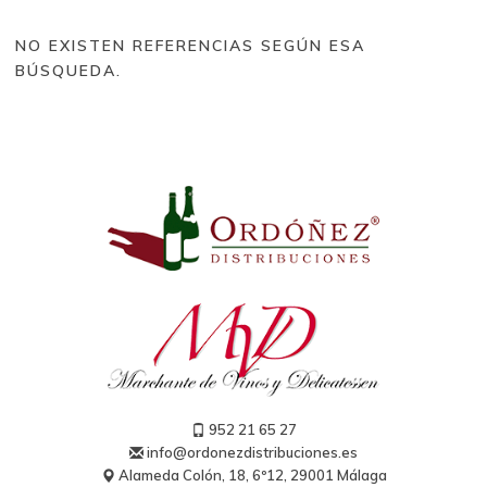
Tipos de vino
NO EXISTEN REFERENCIAS SEGÚN ESA
Tinto (328)
BÚSQUEDA.
Blanco (177)
Rosado (31)
Espumosos nacionales (11)
Champagne (25)
Brut Reserva (2)
Extra Brut (1)
Blanc de Blancs (1)
Blanc de Noirs (1)
Vintage (5)
Grand Cru (2)
Rosé (2)
Generosos (5)
Sidra (5)
Dulce (5)
952 21 65 27
info@ordonezdistribuciones.es
Alameda Colón, 18, 6º12, 29001 Málaga
Bodegas