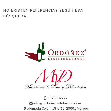
Tipos de vino
NO EXISTEN REFERENCIAS SEGÚN ESA
Tinto (328)
BÚSQUEDA.
Blanco (177)
Rosado (31)
Espumosos nacionales (11)
Champagne (25)
Brut Reserva (2)
Extra Brut (1)
Blanc de Blancs (1)
Blanc de Noirs (1)
Vintage (5)
Grand Cru (2)
Rosé (2)
Generosos (5)
Sidra (5)
Dulce (5)
952 21 65 27
info@ordonezdistribuciones.es
Alameda Colón, 18, 6º12, 29001 Málaga
Bodegas