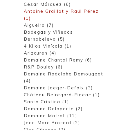
César Márquez (6)
Antoine Graillot y Raúl Pérez
(1)
Algueira (7)
Bodegas y Viñedos
Bernabeleva (5)
4 Kilos Vinícola (1)
Arizcuren (4)
Domaine Chantal Remy (6)
R&P Bouley (6)
Domaine Rodolphe Demougeot
(4)
Domaine Jaeger-Defaix (3)
Château Belregard-Figeac (1)
Santa Cristina (1)
Domaine Delaporte (2)
Domaine Matrot (12)
Jean-Marc Brocard (2)
Clos Cibonne (2)