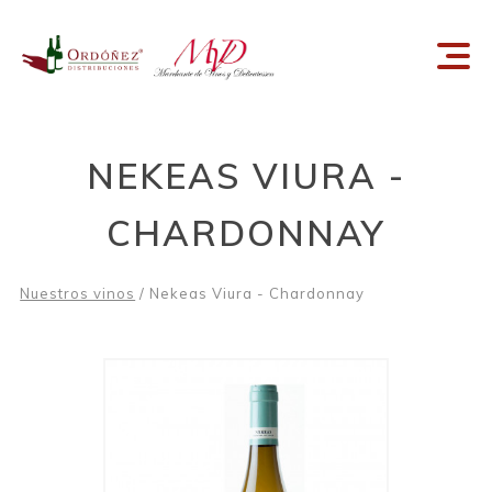
Inicio
Sobre Nosotros
NEKEAS VIURA -
Nuestros Vinos
CHARDONNAY
Blog
Nuestros vinos
/ Nekeas Viura - Chardonnay
Contacto